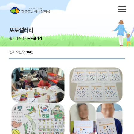
포토갤러리
홈
새소식
포토갤러리
전체 사진수
204
건